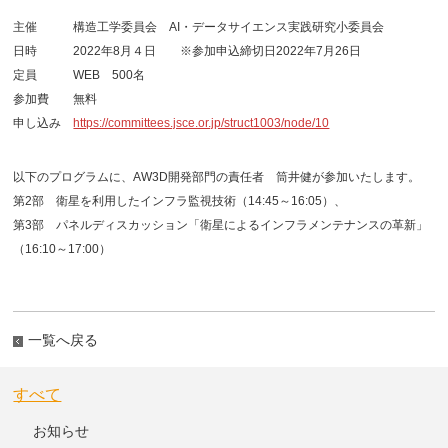
主催 構造工学委員会 AI・データサイエンス実践研究小委員会
日時 2022年8月４日 ※参加申込締切日2022年7月26日
定員 WEB 500名
参加費 無料
申し込み
https://committees.jsce.or.jp/struct1003/node/10
以下のプログラムに、AW3D開発部門の責任者 筒井健が参加いたします。
第2部 衛星を利用したインフラ監視技術（14:45～16:05）、
第3部 パネルディスカッション「衛星によるインフラメンテナンスの革新」
（16:10～17:00）
一覧へ戻る
すべて
お知らせ