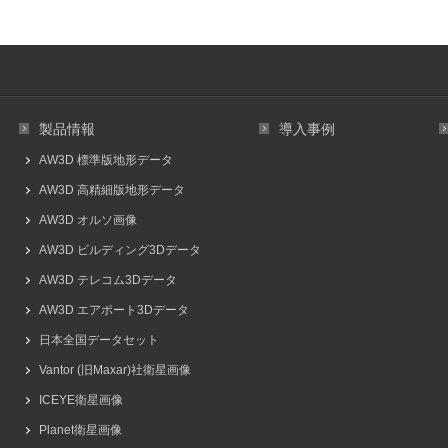
製品情報
導入事例
AW3D 標準版地形データ
AW3D 高精細版地形データ
AW3D オルソ画像
AW3D ビルディング3Dデータ
AW3D テレコム3Dデータ
AW3D エアポート3Dデータ
日本全国データセット
Vantor (旧Maxar)社衛星画像
ICEYE衛星画像
Planet衛星画像