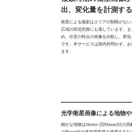
出、変化量を計測す
衛星による撮影はエリアの制限がない
広域の状況把握にも適しています。ま
め、任意の時点の画像を比較し、変化
です。本サービスは国内外問わず、お
ます。
量を計測
建物変化抽出
光学衛星画像による地物や
細かな地物はVantor (旧Maxar)
はPlanet社の多頻度衛星を使用す