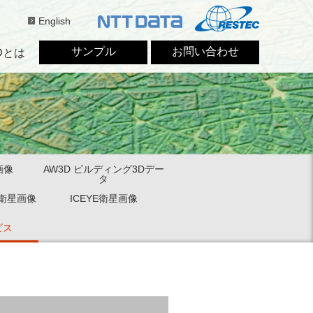
English
サンプル
お問い合わせ
Dとは
画像
AW3D ビルディング3Dデー
タ
)社衛星画像
ICEYE衛星画像
ビス