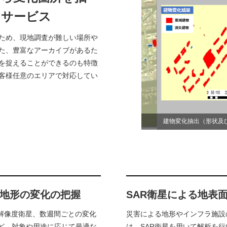
るサービス
ため、現地調査が難しい場所や
た、豊富なアーカイブがあるた
を捉えることができるのも特徴
客様任意のエリアで対応してい
建物変化抽出（形状及び日付
地形の変化の把握
SAR衛星による地表
社の高解像度衛星、数週間ごとの変化
災害による地形やインフラ施設
るなど、対象や用途に応じて最適な
は、SAR衛星を用いて解析を