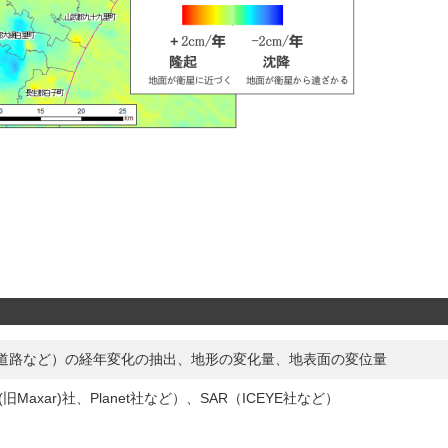
道路など）の経年変化の抽出、地形の変化量、地表面の変位量
 (旧Maxar)社、Planet社など）、SAR（ICEYE社など）