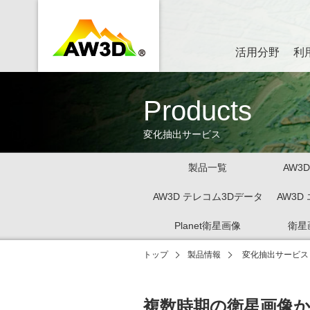
活用分野
利
Products
変化抽出サービス
製品一覧
AW3
AW3D テレコム3Dデータ
AW3D
Planet衛星画像
衛星
トップ
製品情報
変化抽出サービス
複数時期の衛星画像