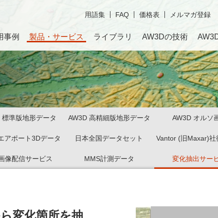
用語集
FAQ
価格表
メルマガ登録
用事例
製品・サービス
ライブラリ
AW3Dの技術
AW3
D 標準版地形データ
AW3D 高精細版地形データ
AW3D オルソ
 エアポート3Dデータ
日本全国データセット
Vantor (旧Maxar
画像配信サービス
MMS計測データ
変化抽出サー
から変化箇所を抽